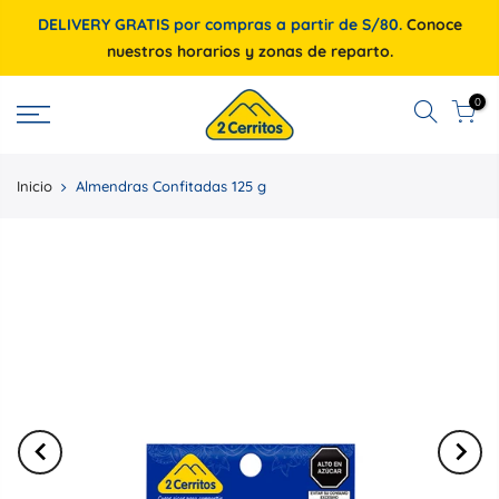
DELIVERY GRATIS por compras a partir de S/80.
Conoce
nuestros horarios y zonas de reparto.
0
Inicio
Almendras Confitadas 125 g