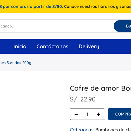
 por compras a partir de S/80.
Conoce nuestros horarios y zonas
Bu
Inicio
Contáctanos
Delivery
es Surtidos 200g
Cofre de amor Bo
S/. 22.90
COMPR
Categorías:
Bombones de ch