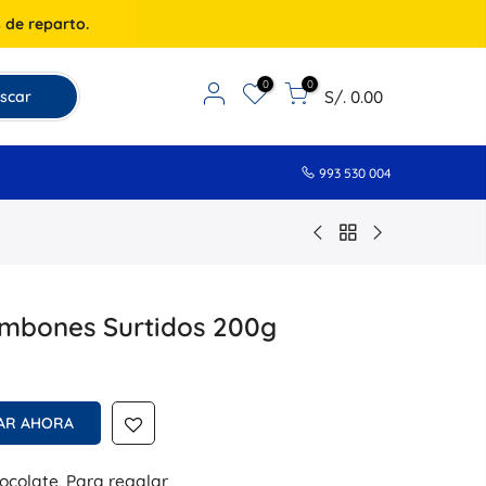
 de reparto.
0
0
S/. 0.00
scar
993 530 004
mbones Surtidos 200g
AR AHORA
ocolate
,
Para regalar